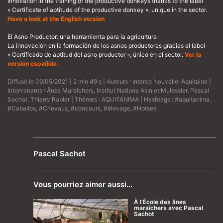
Innovation in the training of the productive donkeys thanks to the label
« Certificate of aptitude of the productive donkey », unique in the sector.
Have a look at the English version
El Asno Productor: una herramienta para la agricultura
La innovación en la formación de los asnos productores gracias al label
« Certificado de aptitud del asno productor », único en el sector.
Ver la
versión española
Diffusé le 09/05/2021 | 2 min 49 s | Auteurs :
Interco Nouvelle-Aquitaine
|
Intervenants :
Ânes Maraîchers
,
Institut Nationa Asin et Mulassier
,
Pascal
Sachot
,
Thierry Rabier
| Thèmes :
AQUITANIMA
| Hashtags :
#aquitanima
,
#Caballos
,
#Chevaux
,
#concours
,
#élevage
,
#Horses
Pascal Sachot
Vous pourriez aimer aussi…
À l’École des ânes
maraîchers avec Pascal
Sachot