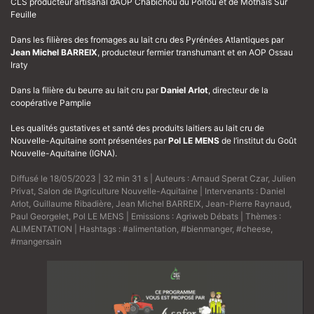
CLS producteur artisanal d’AOP Chabichou du Poitou et de Mothais Sur
Feuille
Dans les filières des fromages au lait cru des Pyrénées Atlantiques par
Jean Michel BARREIX
, producteur fermier transhumant et en AOP Ossau
Iraty
Dans la filière du beurre au lait cru par
Daniel Arlot
, directeur de la
coopérative Pamplie
Les qualités gustatives et santé des produits laitiers au lait cru de
Nouvelle-Aquitaine sont présentées par
Pol LE MENS
de l’institut du Goût
Nouvelle-Aquitaine (IGNA).
Diffusé le 18/05/2023 | 32 min 31 s | Auteurs :
Arnaud Sperat Czar
,
Julien
Privat
,
Salon de l’Agriculture Nouvelle-Aquitaine
| Intervenants :
Daniel
Arlot
,
Guillaume Ribadière
,
Jean Michel BARREIX
,
Jean-Pierre Raynaud
,
Paul Georgelet
,
Pol LE MENS
| Emissions :
Agriweb Débats
| Thèmes :
ALIMENTATION
| Hashtags :
#alimentation
,
#bienmanger
,
#cheese
,
#mangersain