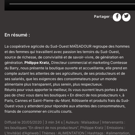
Partager :
En résumé :
La coopérative agricole du Sud-Ouest MAÏSADOUR regroupe des hommes
et des femmes qui travaillent avec passion les terroirs du Sud-Ouest,
source de richesse, de convivialité et de savoir-vivre, de génération en
génération.
Philippe Kratz,
Directeur commercial et marketing Comtesse
du Barry, nous présente la boutique ouverte et accueillante, elle prend en
compte autant les attentes de ses agriculteurs, de ses producteurs et de
ses salariés, que les exigences des consommateurs pour un monde
alimentaire plus transparent, plus serein, plus respectueux.
Réunis pour vous apporter le meilleur, ils vous ouvrent leurs portes à deux
pas de chez vous dans les boutiques « En direct de nos producteurs », à
Paris, Cannes et Saint-Pierre-du-Mont. Rôtisserie et produits frais du Sud-
Ouest vous y attendent pour répondre aux attentes des consommateurs,
friands de consommer en circuits courts.
Diffusé le 20/05/2020 | 3 min 34 s | Auteurs :
Maïsadour
| Intervenants :
les boutiques "En direct de nos producteurs"
,
Philippe Kratz
| Emissions :
L'Invité(e) d'Agriweb
| Thèmes :
ALIMENTATION
| Hashtags :
#alimentation
,