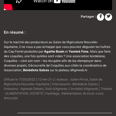
Partager :
En résumé :
Sur le marché des producteurs au Salon de l’Agriculture Nouvelle-
Aquitaine, il ne vous a pas échappé que vous pouviez déguster les huîtres
du Cap Ferret produites par
Agathe Bouin
et
Yannick Fons
. Mais que faire
des coquilles, une fois qu’elles sont vides ? Une association bordelaise,
Coquilles – c’est son nom – les récupère afin de les réemployer dans
diverses projets. Découverte de Coquilles aux côtés la coordinatrice de
l’association,
Bénédicte Salzes
sur le plateau d’Agriweb.tv
Diffusé le 17/05/2023 | 12 min 21 s | Auteurs :
Julien Privat
,
Salon de
l’Agriculture Nouvelle-Aquitaine
| Intervenants :
Bénédicte Salzes
|
Emissions :
Agriweb Débats
,
Goût d'Agriweb
,
L'Invité(e) d'Agriweb
| Thèmes
:
ALIMENTATION
,
SOCIETE
| Hashtags :
#alimentation
,
#circuit-court
,
#recycler