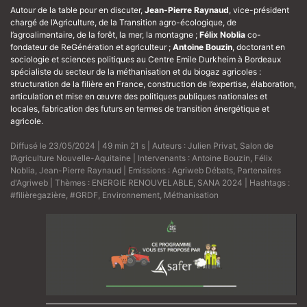
Autour de la table pour en discuter,
Jean-Pierre Raynaud
, vice-président
chargé de l’Agriculture, de la Transition agro-écologique, de
l’agroalimentaire, de la forêt, la mer, la montagne ;
Félix Noblia
co-
fondateur de ReGénération et agriculteur ;
Antoine Bouzin
, doctorant en
sociologie et sciences politiques au Centre Emile Durkheim à Bordeaux
spécialiste du secteur de la méthanisation et du biogaz agricoles :
structuration de la filière en France, construction de l’expertise, élaboration,
articulation et mise en œuvre des politiques publiques nationales et
locales, fabrication des futurs en termes de transition énergétique et
agricole.
Diffusé le 23/05/2024 | 49 min 21 s | Auteurs :
Julien Privat
,
Salon de
l’Agriculture Nouvelle-Aquitaine
| Intervenants :
Antoine Bouzin
,
Félix
Noblia
,
Jean-Pierre Raynaud
| Emissions :
Agriweb Débats
,
Partenaires
d'Agriweb
| Thèmes :
ENERGIE RENOUVELABLE
,
SANA 2024
| Hashtags :
#filièregazière
,
#GRDF
,
Environnement
,
Méthanisation