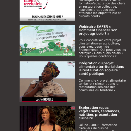
Conséquence de la loi sur la
formation/adaptation des chefs
en restauration collective,
nouvelles pratiques pour
atteindre les objectifs bio et
circuits courts
Webinaire SAFER «
Comment financer son
projet agricole ? »
Pour concrétiser votre projet
d’installation en agriculture,
vous avez besoin de
financements. Qui peut vous les
octroyer ? Dans quels délais ?
Sous quelles conditions ?
Intégration du projet
alimentaire territorial dans
la restauration scolaire :
santé publique
Comment le « projet alimentaire
territoire » s’inscrit dans la
restauration scolaire des
communes du territoire ?
Exploration repas
végétariens, tendances,
nutrition, présentation
culinaire
Céline JORGE formatrice
d’ateliers de cuisine