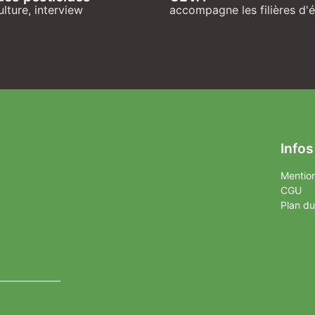
ulture, interview
accompagne les filières d'
Infos
Mention
CGU
Plan du