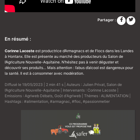
Partager :
En résumé :
Corinne Lacoste
est productrice d’Armagnacs et de Flocs dans les Landes
à Hontanx. Elle est présente au marché des producteurs du Salon de
l’Agriculture Nouvelle-Aquitaine. N’hésitez pas à venir déguster et
découvrir ses produits… Mais attention : l’abus d’alcool est dangereux pour
la santé. Il est à consommer avec modération.
Diffusé le 19/05/2023 | 2 min 41 s | Auteurs :
Julien Privat
,
Salon de
l’Agriculture Nouvelle-Aquitaine
| Intervenants :
Corinne Lacoste
|
Emissions :
Agriweb Débats
,
Goût d'Agriweb
| Thèmes :
ALIMENTATION
|
Hashtags :
#alimentation
,
#armagnac
,
#floc
,
#passionmetier