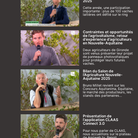
2025
Cette année, une participation
importante : plus de 100 vaches
laitières ont défilé sur le ring
Contraintes et opportunités
de l’agrivoltaïsme, retour
d’expérience d’agriculteurs
en Nouvelle-Aquitaine
Deux agriculteurs de Gironde
sont venus présenter leur projet
de panneaux photovoltaïques
pour protéger leurs futures
vaches.
Bilan du Salon de
l’Agriculture Nouvelle-
Aquitaine 2025
Bruno Millet revient sur les
Concours Aquitanima, Equitaine,
le marché des producteurs, les
stands des partenaires...
Présentation de
l’application CLAAS
Connect 3.0
Pour nous parler de CLAAS,
nous accueillons sur le plateau
de Agriweb.tv, Benoit