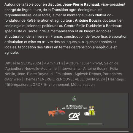
Autour de la table pour en discuter,
Jean-Pierre Raynaud
, vice-président
chargé de l’Agriculture, de la Transition agro-écologique, de
l’agroalimentaire, de la forêt, la mer, la montagne ;
Félix Noblia
co-
fondateur de ReGénération et agriculteur ;
Antoine Bouzin
, doctorant en
sociologie et sciences politiques au Centre Emile Durkheim à Bordeaux
spécialiste du secteur de la méthanisation et du biogaz agricoles :
structuration de la filière en France, construction de l’expertise, élaboration,
articulation et mise en œuvre des politiques publiques nationales et
locales, fabrication des futurs en termes de transition énergétique et
agricole.
Diffusé le 23/05/2024 | 49 min 21 s | Auteurs :
Julien Privat
,
Salon de
l’Agriculture Nouvelle-Aquitaine
| Intervenants :
Antoine Bouzin
,
Félix
Noblia
,
Jean-Pierre Raynaud
| Emissions :
Agriweb Débats
,
Partenaires
d'Agriweb
| Thèmes :
ENERGIE RENOUVELABLE
,
SANA 2024
| Hashtags :
#filièregazière
,
#GRDF
,
Environnement
,
Méthanisation