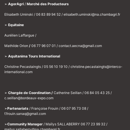
➢
AgorAgri
/
Marché des Producteurs
Elisabeth Uminski / 06 83 89 94 52 / elisabeth.uminski@na.chambagri.fr
➢
Equitaine
Aurélien Laffargue /
Mathilde Orion
/
06 77 96 07 01 / contact.aecna@gmail.com
➢
Aquitanima Tours International
Christine Pecastaingts / 05 56 10 19 10 / christine.pecastaingts@interco-
international.com
➢
C
hargée de Coordination /
Catherine Seillan / 06 84 05 43 25 /
c.seillan@bordeaux-expo.com
➢
Partenariats
/ Françoise Frouin / 06 07 95 73 08 /
f.frouin.sanaq@gmail.com
➢
Community Manager
/ Maïlys SALLABERRY 06 77 23 99 32 /
mailys.sallaberry@na.chambagri.fr