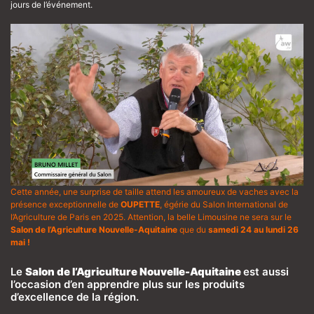
jours de l’événement.
Cette année, une surprise de taille attend les amoureux de vaches avec la
présence exceptionnelle de
OUPETTE
, égérie du Salon International de
l’Agriculture de Paris en 2025. Attention, la belle Limousine ne sera sur le
Salon de l’Agriculture Nouvelle-Aquitaine
que du
samedi 24 au lundi 26
mai !
Le
Salon de l’Agriculture Nouvelle-Aquitaine
est aussi
l’occasion d’en apprendre plus sur les produits
d’excellence de la région.