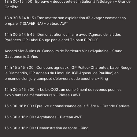
13 h 00-15 h 00 : Epreuve « découverte et initiation à l’attelage » – Grande
Carrière
13 h 30 à 14 h 15 : Transmettre son exploitation d’élevage : comment s’y
préparer ? (SAFER NA) – plateau AWT
14 h 00 à 14 h 45 : Démonstration culinaire avec l’Agneau de lait des
Pyrénées IGP Label Rouge par le chef Thibaut PIROUX
Accord Met & Vins du Concours de Bordeaux Vins d’Aquitaine – Stand
Gastronomie & Vins
14 h 15 à 15 h 30 : Concours agneaux (IGP Poitou-Charentes, Label Rouge
le Diamandin, IGP Agneau du Limousin, IGP Agneau de Pauillac) en
présence d’un jury composé d’éleveurs et de bouchers – Ring
14 h 30 à 15 h 00 : « Le bioCO2 : un complément de revenus pour les
exploitants de méthaniseurs » – Plateau AWT
15 h 00-16 h 00 : Epreuve « connaissance de la filière » – Grande Carrière
15 h 30 à 16 h 00 : Agrolandes – Plateau AWT
15 h 30 à 16 h 00 : Démonstration de tonte – Ring