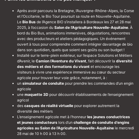
Après avoir parcouru la Bretagne, l’Auvergne-Rhône-Alpes, la Corse
et l’Occitanie, le Bio Tour poursuit sa route en Nouvelle-Aquitaine.
Le
Bio Bus
de l’Agence BIO s’installera à Bordeaux les 27 et 28 mai
2025, à l’occasion du
Salon de l’Agricul
ture Nouvelle-Aquitaine
. À
bord du Bio Bus, animations immersives, dégustations, rencontres
avec des producteurs et ateliers pédagogiques. Un événement
ouvert à tous pour comprendre comment intégrer davantage de bio
dans son quotidien, quels que soient ses goûts ou son budget !
Installé sur le terre-plein extérieur, sur l’espace Solutions et Métiers
d’Avenir, le
Camion l’Aventure du Vivant
, fait découvrir la
diversité
des métiers et des formations du vivant
et encourage les
visiteurs à vivre une expérience immersive au cœur du secteur
agricole pour trouver leur voie grâce, notamment, à :
un
simulateur de conduite
pour prendre les commandes d’un engin
agricole
une
maquette 3D
pour découvrir établissements de l’enseignement
agricol
des
casques de réalité virtuelle
pour explorer autrement la
diversité des métiers
L’enseignement agricole met à l’honneur
les jeunes conductrices
et jeunes conducteurs
lors d’un
challenge de conduite d’engins
agricoles au Salon de l’Agriculture Nouvelle-Aquitaine
le mercredi
28 mai de 10 h 00 à 13 h 00.